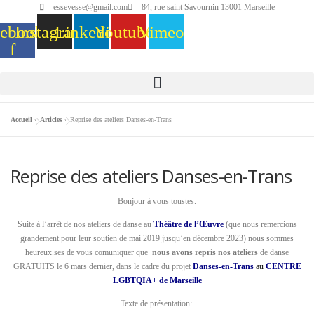
essevesse@gmail.com
84, rue saint Savournin 13001 Marseille
ebook-
Instagram
Linkedin
Youtube
Vimeo
f
Accueil
»
Articles
»
Reprise des ateliers Danses-en-Trans
Reprise des ateliers Danses-en-Trans
Bonjour à vous toustes.
Suite à l’arrêt de nos ateliers de danse au
Théâtre de l’Œuvre
(que nous remercions
grandement pour leur soutien de mai 2019 jusqu’en décembre 2023) nous sommes
heureux.ses de vous comuniquer que
nous avons repris nos ateliers
de danse
GRATUITS le 6 mars dernier, dans le cadre du projet
Danses-en-Trans
au
CENTRE
LGBTQIA+ de Marseille
Texte de présentation: