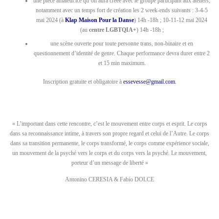
une pièce amateur.ice qu’on aura créée avec le groupe participant aux ateliers,
notamment avec un temps fort de création les 2 week-ends suivants : 3-4-5
mai 2024 (à
Klap Maison Pour la Danse
) 14h -18h ; 10-11-12 mai 2024
(au
centre LGBTQIA+
) 14h -18h ;
une scène ouverte pour toute personne trans, non-binaire et en
questionnement d’identité de genre. Chaque performance devra durer entre 2
et 15 min maximum.
Inscription gratuite et obligatoire à
essevesse@gmail.com
.
« L’important dans cette rencontre, c’est le mouvement entre corps et esprit. Le corps
dans sa reconnaissance intime, à travers son propre regard et celui de l’Autre. Le corps
dans sa transition permanente, le corps transformé, le corps comme expérience sociale,
un mouvement de la psyché vers le corps et du corps vers la psyché. Le mouvement,
porteur d’un message de liberté »
Antonino CERESIA & Fabio DOLCE