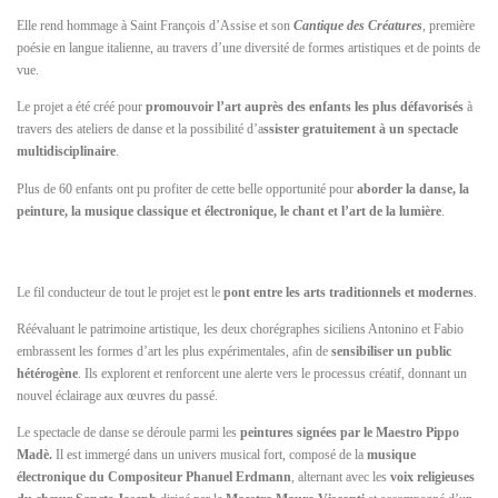
Elle rend hommage à Saint François d’Assise et son
Cantique des Créatures
, première
poésie en langue italienne, au travers d’une diversité de formes artistiques et de points de
vue.
Le projet a été créé pour
promouvoir l’art auprès des enfants les plus défavorisés
à
travers des ateliers de danse et la possibilité d’a
ssister gratuitement à un spectacle
multidisciplinaire
.
Plus de 60 enfants ont pu profiter de cette belle opportunité pour
aborder la danse, la
peinture, la musique classique et électronique, le chant et l’art de la lumière
.
Le fil conducteur de tout le projet est le
pont entre les arts traditionnels et modernes
.
Réévaluant le patrimoine artistique, les deux chorégraphes siciliens Antonino et Fabio
embrassent les formes d’art les plus expérimentales, afin de
sensibiliser un public
hétérogène
. Ils explorent et renforcent une alerte vers le processus créatif, donnant un
nouvel éclairage aux œuvres du passé.
Le spectacle de danse se déroule parmi les
peintures signées par le
Maestro Pippo
Madè.
Il est immergé dans un univers musical fort, composé de la
musique
électronique du
Compositeur Phanuel Erdmann
, alternant avec les
voix religieuses