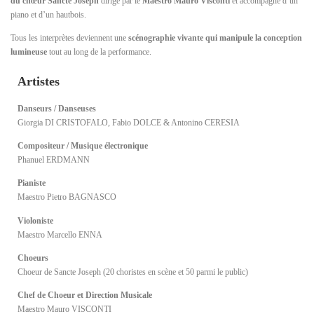
du
chœur Sancte Joseph
dirigé par le
Maestro Mauro Visconti
et accompagné d’un
piano et d’un hautbois.
Tous les interprètes deviennent une
scénographie vivante qui manipule la conception
lumineuse
tout au long de la performance.
Artistes
Danseurs / Danseuses
Giorgia DI CRISTOFALO, Fabio DOLCE & Antonino CERESIA
Compositeur / Musique électronique
Phanuel ERDMANN
Pianiste
Maestro Pietro BAGNASCO
Violoniste
Maestro Marcello ENNA
Choeurs
Choeur de Sancte Joseph (20 choristes en scène et 50 parmi le public)
Chef de Choeur et Direction Musicale
Maestro Mauro VISCONTI