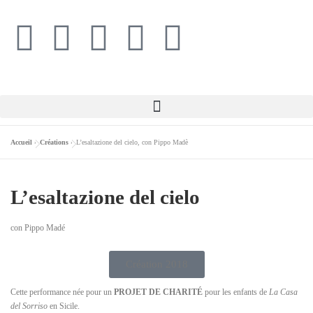
Accueil
»
Créations
»
L’esaltazione del cielo, con Pippo Madè
L’esaltazione del cielo
con Pippo Madé
Création 2018
Cette performance née pour un
PROJET DE CHARITÉ
pour les enfants de
La Casa
del Sorriso
en Sicile.