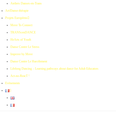
Ateliers Danses-en-Trans
Art/Danse-thérapie
Projets Européens
Move To Connect
TRANScenDANCE
HeArts of Youth
Danse Contre Le Stress
Improve by Move
Danse Contre Le Harcèlement
Lifelong Dancing – Learning pathways about dance for Adult Educators
Act-no-ReacT !
Evènements