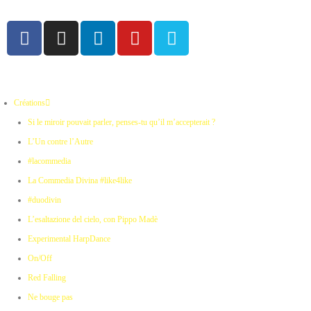
Créations
Si le miroir pouvait parler, penses-tu qu’il m’accepterait ?
L’Un contre l’Autre
#lacommedia
La Commedia Divina #like4like
#duodivin
L’esaltazione del cielo, con Pippo Madè
Experimental HarpDance
On/Off
Red Falling
Ne bouge pas