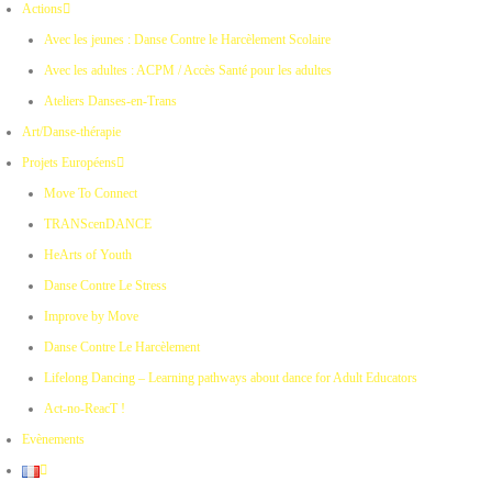
Actions
Avec les jeunes : Danse Contre le Harcèlement Scolaire
Avec les adultes : ACPM / Accès Santé pour les adultes
Ateliers Danses-en-Trans
Art/Danse-thérapie
Projets Européens
Move To Connect
TRANScenDANCE
HeArts of Youth
Danse Contre Le Stress
Improve by Move
Danse Contre Le Harcèlement
Lifelong Dancing – Learning pathways about dance for Adult Educators
Act-no-ReacT !
Evènements