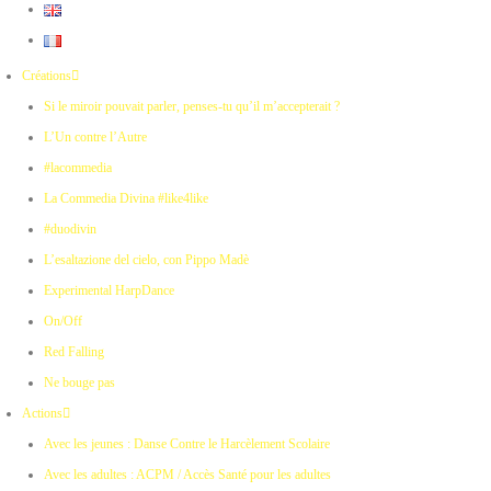
Créations
Si le miroir pouvait parler, penses-tu qu’il m’accepterait ?
L’Un contre l’Autre
#lacommedia
La Commedia Divina #like4like
#duodivin
L’esaltazione del cielo, con Pippo Madè
Experimental HarpDance
On/Off
Red Falling
Ne bouge pas
Actions
Avec les jeunes : Danse Contre le Harcèlement Scolaire
Avec les adultes : ACPM / Accès Santé pour les adultes