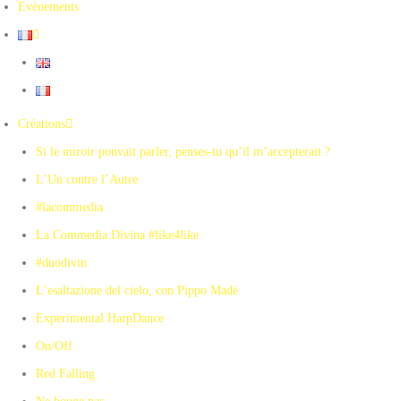
Evènements
Créations
Si le miroir pouvait parler, penses-tu qu’il m’accepterait ?
L’Un contre l’Autre
#lacommedia
La Commedia Divina #like4like
#duodivin
L’esaltazione del cielo, con Pippo Madè
Experimental HarpDance
On/Off
Red Falling