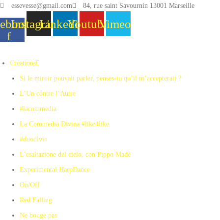
essevesse@gmail.com
84, rue saint Savournin 13001 Marseille
ebook-
Instagram
Linkedin
Youtube
Vimeo
f
Créations
Si le miroir pouvait parler, penses-tu qu’il m’accepterait ?
L’Un contre l’Autre
#lacommedia
La Commedia Divina #like4like
#duodivin
L’esaltazione del cielo, con Pippo Madè
Experimental HarpDance
On/Off
Red Falling
Ne bouge pas