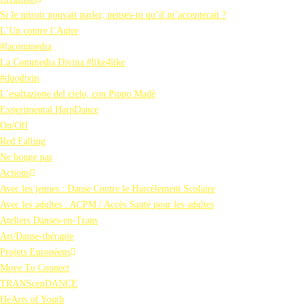
Si le miroir pouvait parler, penses-tu qu’il m’accepterait ?
L’Un contre l’Autre
#lacommedia
La Commedia Divina #like4like
#duodivin
L’esaltazione del cielo, con Pippo Madè
Experimental HarpDance
On/Off
Red Falling
Ne bouge pas
Actions
Avec les jeunes : Danse Contre le Harcèlement Scolaire
Avec les adultes : ACPM / Accès Santé pour les adultes
Ateliers Danses-en-Trans
Art/Danse-thérapie
Projets Européens
Move To Connect
TRANScenDANCE
HeArts of Youth