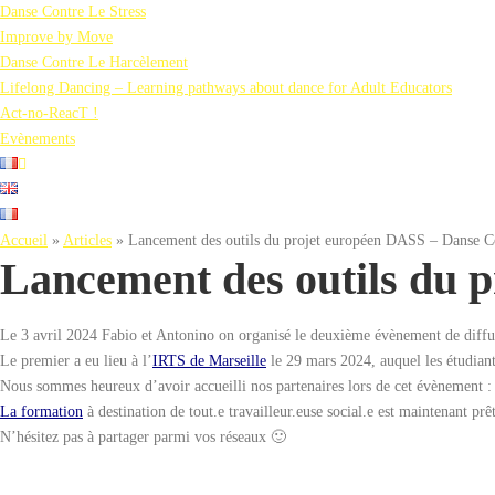
Danse Contre Le Stress
Improve by Move
Danse Contre Le Harcèlement
Lifelong Dancing – Learning pathways about dance for Adult Educators
Act-no-ReacT !
Evènements
Accueil
»
Articles
»
Lancement des outils du projet européen DASS – Danse Con
Lancement des outils du p
Le 3 avril 2024 Fabio et Antonino on organisé le deuxième évènement de diffus
Le premier a eu lieu à l’
IRTS de Marseille
le 29 mars 2024, auquel les étudiant.e
Nous sommes heureux d’avoir accueilli nos partenaires lors de cet évènement :
La formation
à destination de tout.e travailleur.euse social.e est maintenant prê
N’hésitez pas à partager parmi vos réseaux 🙂