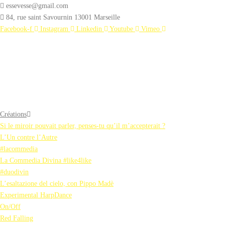
essevesse@gmail.com
84, rue saint Savournin 13001 Marseille
Facebook-f
Instagram
Linkedin
Youtube
Vimeo
Créations
Si le miroir pouvait parler, penses-tu qu’il m’accepterait ?
L’Un contre l’Autre
#lacommedia
La Commedia Divina #like4like
#duodivin
L’esaltazione del cielo, con Pippo Madè
Experimental HarpDance
On/Off
Red Falling