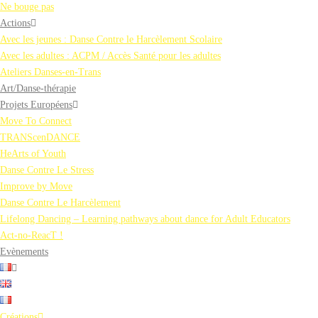
Ne bouge pas
Actions
Avec les jeunes : Danse Contre le Harcèlement Scolaire
Avec les adultes : ACPM / Accès Santé pour les adultes
Ateliers Danses-en-Trans
Art/Danse-thérapie
Projets Européens
Move To Connect
TRANScenDANCE
HeArts of Youth
Danse Contre Le Stress
Improve by Move
Danse Contre Le Harcèlement
Lifelong Dancing – Learning pathways about dance for Adult Educators
Act-no-ReacT !
Evènements
Créations