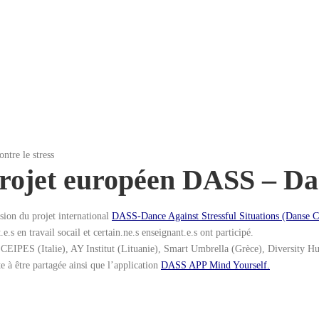
tre le stress
rojet européen DASS – Dan
ion du projet international
DASS-Dance Against Stressful Situations (Danse Co
.s en travail socail et certain.ne.s enseignant.e.s ont participé.
 CEIPES (Italie), AY Institut (Lituanie), Smart Umbrella (Grèce), Diversity Hu
te à être partagée ainsi que l’application
DASS APP Mind Yourself.