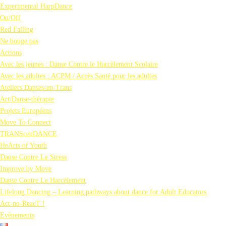
Experimental HarpDance
On/Off
Red Falling
Ne bouge pas
Actions
Avec les jeunes : Danse Contre le Harcèlement Scolaire
Avec les adultes : ACPM / Accès Santé pour les adultes
Ateliers Danses-en-Trans
Art/Danse-thérapie
Projets Européens
Move To Connect
TRANScenDANCE
HeArts of Youth
Danse Contre Le Stress
Improve by Move
Danse Contre Le Harcèlement
Lifelong Dancing – Learning pathways about dance for Adult Educators
Act-no-ReacT !
Evènements