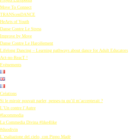
Projets Européens
Move To Connect
TRANScenDANCE
HeArts of Youth
Danse Contre Le Stress
Improve by Move
Danse Contre Le Harcèlement
Lifelong Dancing – Learning pathways about dance for Adult Educators
Act-no-ReacT !
Evènements
Créations
Si le miroir pouvait parler, penses-tu qu’il m’accepterait ?
L’Un contre l’Autre
#lacommedia
La Commedia Divina #like4like
#duodivin
L’esaltazione del cielo, con Pippo Madè