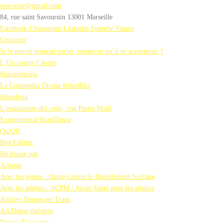
essevesse@gmail.com
84, rue saint Savournin 13001 Marseille
Facebook-f
Instagram
Linkedin
Youtube
Vimeo
Créations
Si le miroir pouvait parler, penses-tu qu’il m’accepterait ?
L’Un contre l’Autre
#lacommedia
La Commedia Divina #like4like
#duodivin
L’esaltazione del cielo, con Pippo Madè
Experimental HarpDance
On/Off
Red Falling
Ne bouge pas
Actions
Avec les jeunes : Danse Contre le Harcèlement Scolaire
Avec les adultes : ACPM / Accès Santé pour les adultes
Ateliers Danses-en-Trans
Art/Danse-thérapie