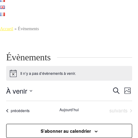
Accueil
»
Évènements
Évènements
Il n’y a pas d’évènements à venir.
Notice
À venir
R
N
Recherche
Photo
a
e
Sélectionnez
v
L
c
la
i
Évènements
Aujourd’hui
suivants
Évènements
précédents
i
g
date
h
a
s
e
t
t
i
S’abonner au calendrier
r
o
o