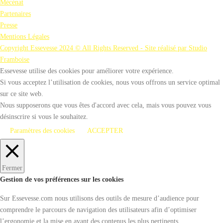
Mécénat
e
v
Partenaires
w
u
Presse
e
Mentions Légales
s
Copyright Essevesse 2024 © All Rights Reserved - Site réalisé par Studio
Framboise
É
Essevesse utilise des cookies pour améliorer votre expérience.
v
Si vous acceptez l’utilisation de cookies, nous vous offrons un service optimal
è
sur ce site web.
n
Nous supposerons que vous êtes d'accord avec cela, mais vous pouvez vous
e
désinscrire si vous le souhaitez.
m
Paramètres des cookies
ACCEPTER
e
n
t
Fermer
Gestion de vos préférences sur les cookies
s
Sur Essevesse.com nous utilisons des outils de mesure d’audience pour
comprendre le parcours de navigation des utilisateurs afin d’optimiser
l’ergonomie et la mise en avant des contenus les plus pertinents.