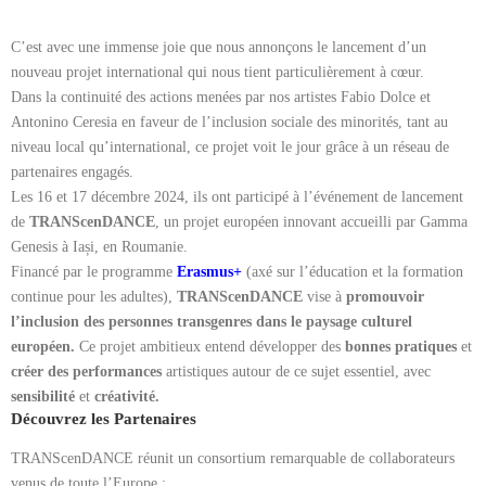
C’est avec une immense joie que nous annonçons le lancement d’un
nouveau projet international qui nous tient particulièrement à cœur.
Dans la continuité des actions menées par nos artistes Fabio Dolce et
Antonino Ceresia en faveur de l’inclusion sociale des minorités, tant au
niveau local qu’international, ce projet voit le jour grâce à un réseau de
partenaires engagés.
Les 16 et 17 décembre 2024, ils ont participé à l’événement de lancement
de
TRANScenDANCE
, un projet européen innovant accueilli par Gamma
Genesis à Iași, en Roumanie.
Financé par le programme
Erasmus+
(axé sur l’éducation et la formation
continue pour les adultes),
TRANScenDANCE
vise à
promouvoir
l’inclusion des personnes transgenres dans le paysage culturel
européen.
Ce projet ambitieux entend développer des
bonnes pratiques
et
créer des performances
artistiques autour de ce sujet essentiel, avec
sensibilité
et
créativité.
Découvrez les Partenaires
TRANScenDANCE réunit un consortium remarquable de collaborateurs
venus de toute l’Europe :