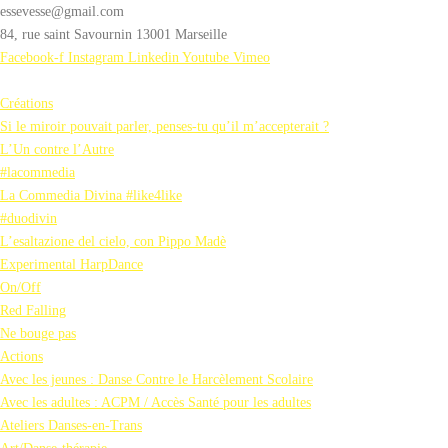
essevesse@gmail.com
84, rue saint Savournin 13001 Marseille
Facebook-f
Instagram
Linkedin
Youtube
Vimeo
Créations
Si le miroir pouvait parler, penses-tu qu’il m’accepterait ?
L’Un contre l’Autre
#lacommedia
La Commedia Divina #like4like
#duodivin
L’esaltazione del cielo, con Pippo Madè
Experimental HarpDance
On/Off
Red Falling
Ne bouge pas
Actions
Avec les jeunes : Danse Contre le Harcèlement Scolaire
Avec les adultes : ACPM / Accès Santé pour les adultes
Ateliers Danses-en-Trans