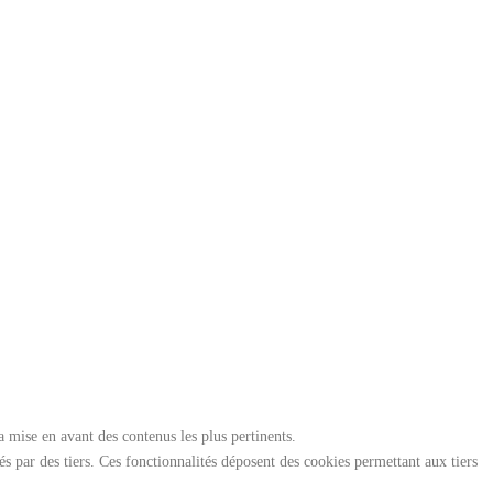
g
m
e
a
n
t
t
i
o
n
d
e
v
u
e
 mise en avant des contenus les plus pertinents.
s
sés par des tiers. Ces fonctionnalités déposent des cookies permettant aux tiers