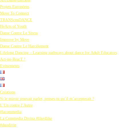
Art/Danse-thérapie
Projets Européens
Move To Connect
TRANScenDANCE
HeArts of Youth
Danse Contre Le Stress
Improve by Move
Danse Contre Le Harcèlement
Lifelong Dancing – Learning pathways about dance for Adult Educators
Act-no-ReacT !
Evènements
Créations
Si le miroir pouvait parler, penses-tu qu’il m’accepterait ?
L’Un contre l’Autre
#lacommedia
La Commedia Divina #like4like
#duodivin