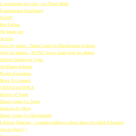
L’esaltazione del cielo, con Pippo Madè
Experimental HarpDance
On/Off
Red Falling
Ne bouge pas
Actions
Avec les jeunes : Danse Contre le Harcèlement Scolaire
Avec les adultes : ACPM / Accès Santé pour les adultes
Ateliers Danses-en-Trans
Art/Danse-thérapie
Projets Européens
Move To Connect
TRANScenDANCE
HeArts of Youth
Danse Contre Le Stress
Improve by Move
Danse Contre Le Harcèlement
Lifelong Dancing – Learning pathways about dance for Adult Educators
Act-no-ReacT !