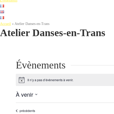
Evènements
Accueil
»
Atelier Danses-en-Trans
Atelier Danses-en-Trans
Évènements
Il n’y a pas d’évènements à venir.
Notice
À venir
Sélectionnez
la
Évènements
précédents
date