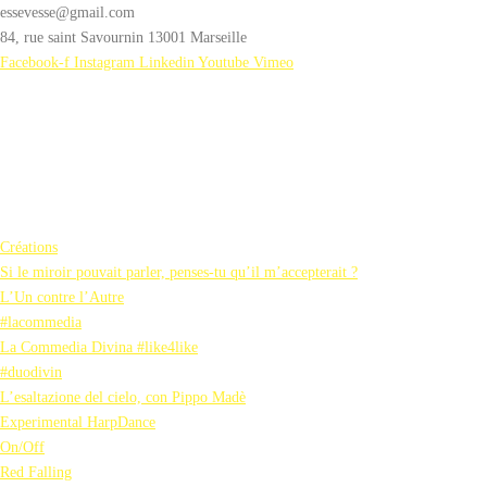
essevesse@gmail.com
84, rue saint Savournin 13001 Marseille
Facebook-f
Instagram
Linkedin
Youtube
Vimeo
Créations
Si le miroir pouvait parler, penses-tu qu’il m’accepterait ?
L’Un contre l’Autre
#lacommedia
La Commedia Divina #like4like
#duodivin
L’esaltazione del cielo, con Pippo Madè
Experimental HarpDance
On/Off
Red Falling