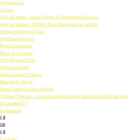
Ne bouge pas
Actions
Avec les jeunes : Danse Contre le Harcèlement Scolaire
Avec les adultes : ACPM / Accès Santé pour les adultes
Ateliers Danses-en-Trans
Art/Danse-thérapie
Projets Européens
Move To Connect
TRANScenDANCE
HeArts of Youth
Danse Contre Le Stress
Improve by Move
Danse Contre Le Harcèlement
Lifelong Dancing – Learning pathways about dance for Adult Educators
Act-no-ReacT !
Evènements
Créations