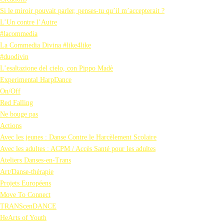
Si le miroir pouvait parler, penses-tu qu’il m’accepterait ?
L’Un contre l’Autre
#lacommedia
La Commedia Divina #like4like
#duodivin
L’esaltazione del cielo, con Pippo Madè
Experimental HarpDance
On/Off
Red Falling
Ne bouge pas
Actions
Avec les jeunes : Danse Contre le Harcèlement Scolaire
Avec les adultes : ACPM / Accès Santé pour les adultes
Ateliers Danses-en-Trans
Art/Danse-thérapie
Projets Européens
Move To Connect
TRANScenDANCE
HeArts of Youth