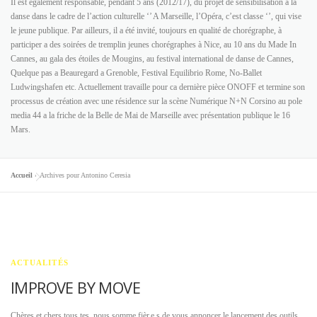
Il est également responsable, pendant 5 ans (2012/17), du projet de sensibilisation a la
danse dans le cadre de l’action culturelle ‘’ A Marseille, l’Opéra, c’est classe ‘’, qui vise
le jeune publique. Par ailleurs, il a été invité, toujours en qualité de chorégraphe, à
participer a des soirées de tremplin jeunes chorégraphes à Nice, au 10 ans du Made In
Cannes, au gala des étoiles de Mougins, au festival international de danse de Cannes,
Quelque pas a Beauregard a Grenoble, Festival Equilibrio Rome, No-Ballet
Ludwingshafen etc. Actuellement travaille pour ca dernière pièce ONOFF et termine son
processus de création avec une résidence sur la scène Numérique N+N Corsino au pole
media 44 a la friche de la Belle de Mai de Marseille avec présentation publique le 16
Mars.
Accueil
»
Archives pour Antonino Ceresia
ACTUALITÉS
IMPROVE BY MOVE
Chères et chers tous.tes, nous somme fièr.e.s de vous annoncer le lancement des outils