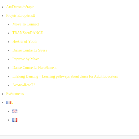
Art/Danse-thérapie
Projets Européens
Move To Connect
TRANScenDANCE
HeArts of Youth
Danse Contre Le Stress
Improve by Move
Danse Contre Le Harcèlement
Lifelong Dancing – Learning pathways about dance for Adult Educators
Act-no-ReacT !
Evènements