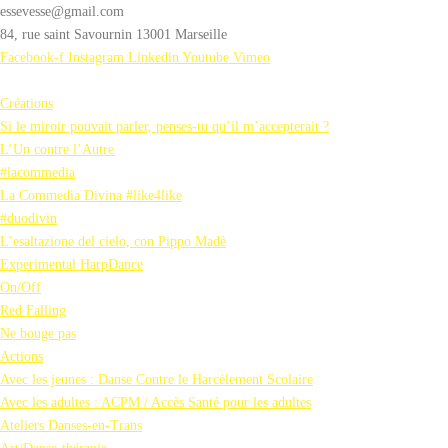
essevesse@gmail.com
84, rue saint Savournin 13001 Marseille
Facebook-f
Instagram
Linkedin
Youtube
Vimeo
Créations
Si le miroir pouvait parler, penses-tu qu’il m’accepterait ?
L’Un contre l’Autre
#lacommedia
La Commedia Divina #like4like
#duodivin
L’esaltazione del cielo, con Pippo Madè
Experimental HarpDance
On/Off
Red Falling
Ne bouge pas
Actions
Avec les jeunes : Danse Contre le Harcèlement Scolaire
Avec les adultes : ACPM / Accès Santé pour les adultes
Ateliers Danses-en-Trans