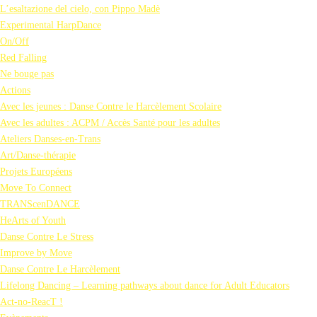
L’esaltazione del cielo, con Pippo Madè
Experimental HarpDance
On/Off
Red Falling
Ne bouge pas
Actions
Avec les jeunes : Danse Contre le Harcèlement Scolaire
Avec les adultes : ACPM / Accès Santé pour les adultes
Ateliers Danses-en-Trans
Art/Danse-thérapie
Projets Européens
Move To Connect
TRANScenDANCE
HeArts of Youth
Danse Contre Le Stress
Improve by Move
Danse Contre Le Harcèlement
Lifelong Dancing – Learning pathways about dance for Adult Educators
Act-no-ReacT !