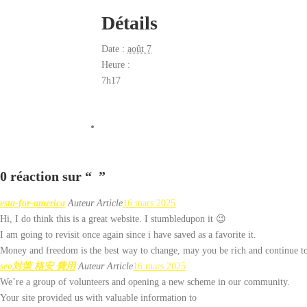
Détails
Date :
août 7
Heure :
7h17
0 réaction sur “
”
esta-for-america
Auteur Article
16 mars 2025
Hi, I do think this is a great website. I stumbledupon it 😉
I am going to revisit once again since i have saved as a favorite it.
Money and freedom is the best way to change, may you be rich and continue to
seo対策 格安 費用
Auteur Article
16 mars 2025
We’re a group of volunteers and opening a new scheme in our community.
Your site provided us with valuable information to