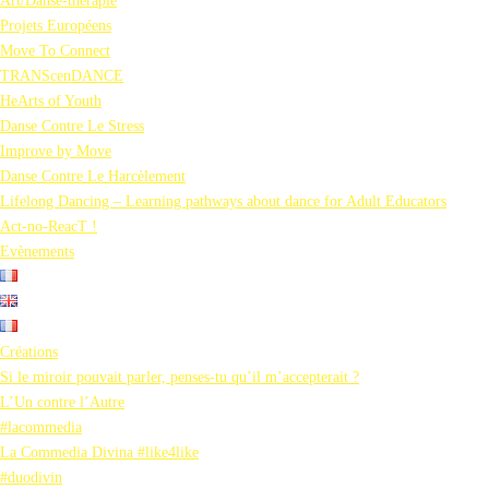
Art/Danse-thérapie
Projets Européens
Move To Connect
TRANScenDANCE
HeArts of Youth
Danse Contre Le Stress
Improve by Move
Danse Contre Le Harcèlement
Lifelong Dancing – Learning pathways about dance for Adult Educators
Act-no-ReacT !
Evènements
Créations
Si le miroir pouvait parler, penses-tu qu’il m’accepterait ?
L’Un contre l’Autre
#lacommedia
La Commedia Divina #like4like
#duodivin